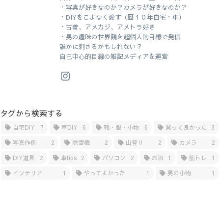
・写真が好きなのか？カメラが好きなのか？
・DIYをこよなく愛す（歴１０年自宅・車）
・古着、アメカジ、アメトラ好き
・男の趣味の世界観を超個人的目線で発信
誰かに刺さるかもしれない？
自己中心的目線の雑記メディアを運営
タグから検索する
自宅DIY
7
車DIY
6
靴・服・小物
6
買って良かった
3
写真作例
2
除雪機
2
山登り
2
カメラ
2
DIY道具
2
車tips
2
パソコン
2
お酒
1
筋トレ
1
インテリア
1
やってよかった
1
男の小物
1