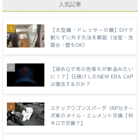
人気記事
【大型鏡・ドレッサーの鏡】DIYで
割らずに外す方法を解説（浴室・洗
面台・壁もOK）
【染めQで布の色落ちが新品みたい
に！？】日焼けしたNEW ERA CAP
は復活するのか？
ステップワゴンスパーダ（RP3)ター
ボ車のオイル・エレメント交換【何
キロで交換？】