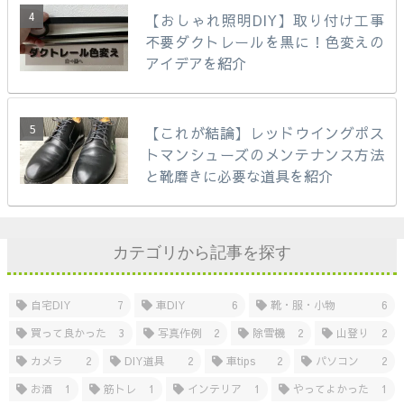
【おしゃれ照明DIY】取り付け工事
不要ダクトレールを黒に！色変えの
アイデアを紹介
【これが結論】レッドウイングポス
トマンシューズのメンテナンス方法
と靴磨きに必要な道具を紹介
カテゴリから記事を探す
自宅DIY
7
車DIY
6
靴・服・小物
6
買って良かった
3
写真作例
2
除雪機
2
山登り
2
カメラ
2
DIY道具
2
車tips
2
パソコン
2
お酒
1
筋トレ
1
インテリア
1
やってよかった
1