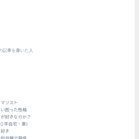
の記事を書いた人
シマリスト
ない困った性格
ラが好きなのか？
１０年自宅・車）
ラ好き
人的目線で発信