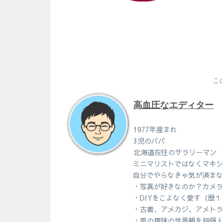
こ
高血圧なエディター
1977年産まれ
3児のパパ
北海道在住のサラリーマン
ミニマリストではなくマキ
自分でやらなきゃ気が済ま
・写真が好きなのか？カメ
・DIYをこよなく愛す（歴
・古着、アメカジ、アメト
・男の趣味の世界観を超個