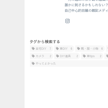
誰かに刺さるかもしれない
自己中心的目線の雑記メデ
タグから検索する
自宅DIY
7
車DIY
6
靴・服・小物
6
カメラ
2
DIY道具
2
車tips
2
やってよかった