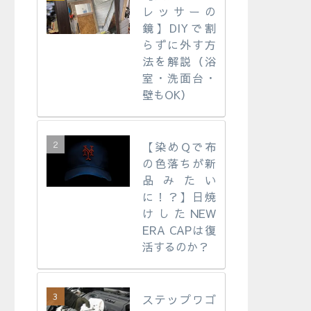
レッサーの
鏡】DIYで割
らずに外す方
法を解説（浴
室・洗面台・
壁もOK）
【染めQで布
の色落ちが新
品みたい
に！？】日焼
けしたNEW
ERA CAPは復
活するのか？
ステップワゴ