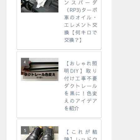
ンスパーダ
（RP3)ターボ
車のオイル・
エレメント交
換【何キロで
交換？】
【おしゃれ照
明DIY】取り
付け工事不要
ダクトレール
を黒に！色変
えのアイデア
を紹介
【これが結
論】レッドウ