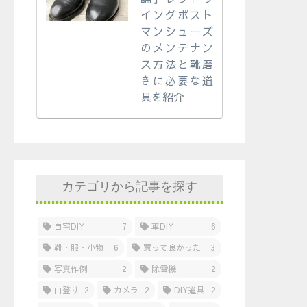
イングポスト
マンシューズ
のメンテナン
ス方法と靴磨
きに必要な道
具を紹介
カテゴリから記事を探す
自宅DIY
7
車DIY
6
靴・服・小物
6
買って良かった
3
写真作例
2
除雪機
2
山登り
2
カメラ
2
DIY道具
2