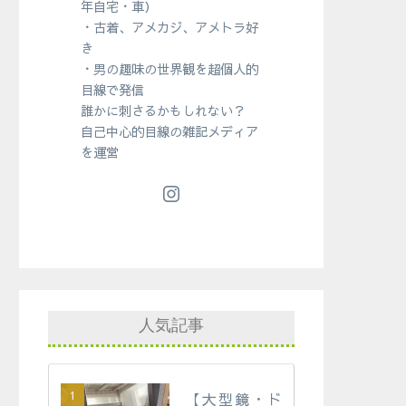
年自宅・車）
・古着、アメカジ、アメトラ好
き
・男の趣味の世界観を超個人的
目線で発信
誰かに刺さるかもしれない？
自己中心的目線の雑記メディア
を運営
人気記事
【大型鏡・ド