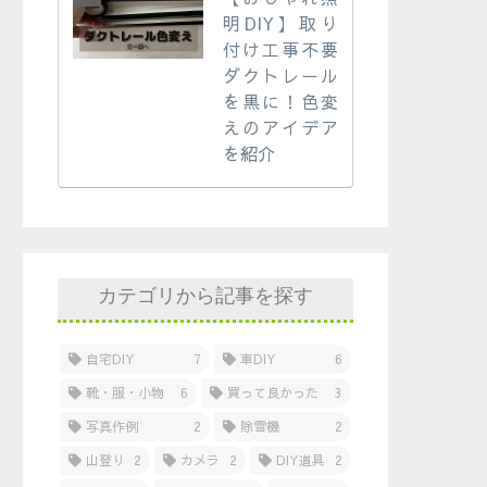
明DIY】取り
付け工事不要
ダクトレール
を黒に！色変
えのアイデア
を紹介
カテゴリから記事を探す
自宅DIY
7
車DIY
6
靴・服・小物
6
買って良かった
3
写真作例
2
除雪機
2
山登り
2
カメラ
2
DIY道具
2