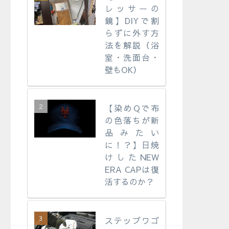
レッサーの
鏡】DIYで割
らずに外す方
法を解説（浴
室・洗面台・
壁もOK）
【染めQで布
の色落ちが新
品みたい
に！？】日焼
けしたNEW
ERA CAPは復
活するのか？
ステップワゴ