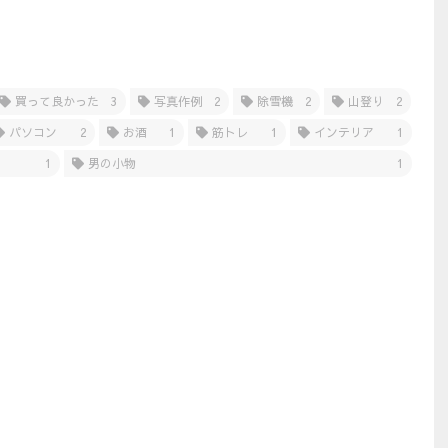
買って良かった
3
写真作例
2
除雪機
2
山登り
2
パソコン
2
お酒
1
筋トレ
1
インテリア
1
1
男の小物
1