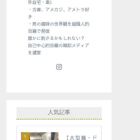
年自宅・車）
・古着、アメカジ、アメトラ好
き
・男の趣味の世界観を超個人的
目線で発信
誰かに刺さるかもしれない？
自己中心的目線の雑記メディア
を運営
人気記事
【大型鏡・ド