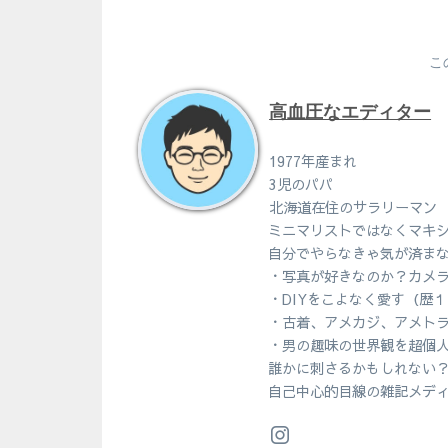
こ
高血圧なエディター
1977年産まれ
3児のパパ
北海道在住のサラリーマン
ミニマリストではなくマキ
自分でやらなきゃ気が済ま
・写真が好きなのか？カメ
・DIYをこよなく愛す（歴
・古着、アメカジ、アメト
・男の趣味の世界観を超個
誰かに刺さるかもしれない
自己中心的目線の雑記メデ