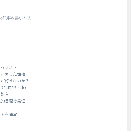
の記事を書いた人
シマリスト
ない困った性格
ラが好きなのか？
１０年自宅・車）
ラ好き
人的目線で発信
？
ィアを運営