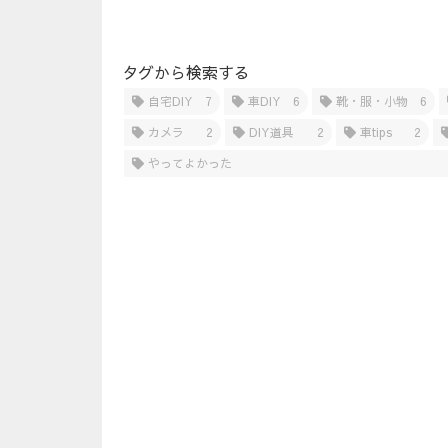
タグから検索する
自宅DIY
7
車DIY
6
靴・服・小物
6
カメラ
2
DIY道具
2
車tips
2
やってよかった