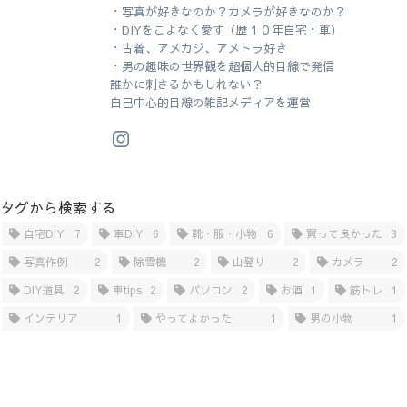
・写真が好きなのか？カメラが好きなのか？
・DIYをこよなく愛す（歴１０年自宅・車）
・古着、アメカジ、アメトラ好き
・男の趣味の世界観を超個人的目線で発信
誰かに刺さるかもしれない？
自己中心的目線の雑記メディアを運営
タグから検索する
自宅DIY
7
車DIY
6
靴・服・小物
6
買って良かった
3
写真作例
2
除雪機
2
山登り
2
カメラ
2
DIY道具
2
車tips
2
パソコン
2
お酒
1
筋トレ
1
インテリア
1
やってよかった
1
男の小物
1