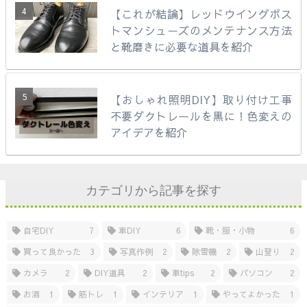
【これが結論】レッドウイングポス
トマンシューズのメンテナンス方法
と靴磨きに必要な道具を紹介
【おしゃれ照明DIY】取り付け工事
不要ダクトレールを黒に！色変えの
アイデアを紹介
カテゴリから記事を探す
自宅DIY
7
車DIY
6
靴・服・小物
6
買って良かった
3
写真作例
2
除雪機
2
山登り
2
カメラ
2
DIY道具
2
車tips
2
パソコン
2
お酒
1
筋トレ
1
インテリア
1
やってよかった
1