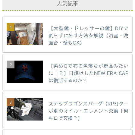
人気記事
【大型鏡・ドレッサーの鏡】DIYで
割らずに外す方法を解説（浴室・洗
面台・壁もOK）
【染めQで布の色落ちが新品みたい
に！？】日焼けしたNEW ERA CAP
は復活するのか？
ステップワゴンスパーダ（RP3)ター
ボ車のオイル・エレメント交換【何
キロで交換？】