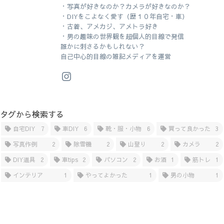
・写真が好きなのか？カメラが好きなのか？
・DIYをこよなく愛す（歴１０年自宅・車）
・古着、アメカジ、アメトラ好き
・男の趣味の世界観を超個人的目線で発信
誰かに刺さるかもしれない？
自己中心的目線の雑記メディアを運営
タグから検索する
自宅DIY
7
車DIY
6
靴・服・小物
6
買って良かった
3
写真作例
2
除雪機
2
山登り
2
カメラ
2
DIY道具
2
車tips
2
パソコン
2
お酒
1
筋トレ
1
インテリア
1
やってよかった
1
男の小物
1