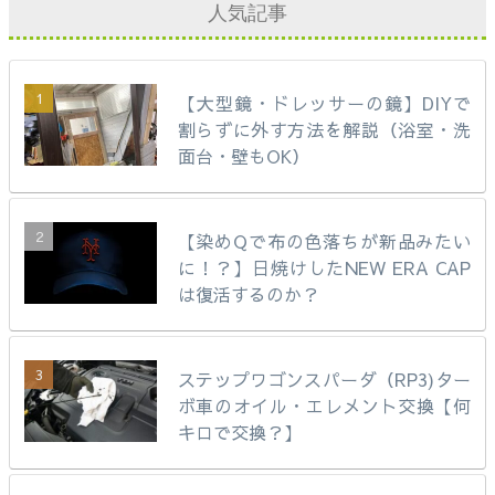
人気記事
【大型鏡・ドレッサーの鏡】DIYで
割らずに外す方法を解説（浴室・洗
面台・壁もOK）
【染めQで布の色落ちが新品みたい
に！？】日焼けしたNEW ERA CAP
は復活するのか？
ステップワゴンスパーダ（RP3)ター
ボ車のオイル・エレメント交換【何
キロで交換？】