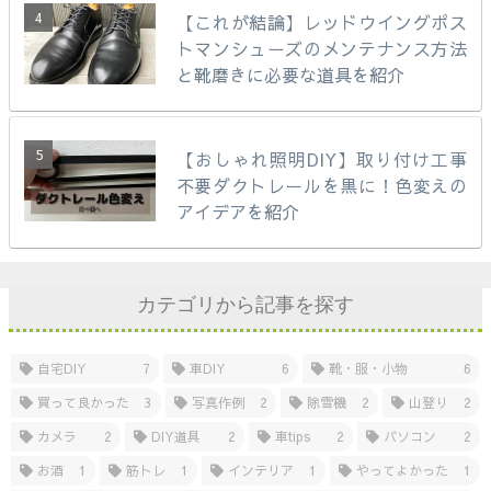
【これが結論】レッドウイングポス
トマンシューズのメンテナンス方法
と靴磨きに必要な道具を紹介
【おしゃれ照明DIY】取り付け工事
不要ダクトレールを黒に！色変えの
アイデアを紹介
カテゴリから記事を探す
自宅DIY
7
車DIY
6
靴・服・小物
6
買って良かった
3
写真作例
2
除雪機
2
山登り
2
カメラ
2
DIY道具
2
車tips
2
パソコン
2
お酒
1
筋トレ
1
インテリア
1
やってよかった
1