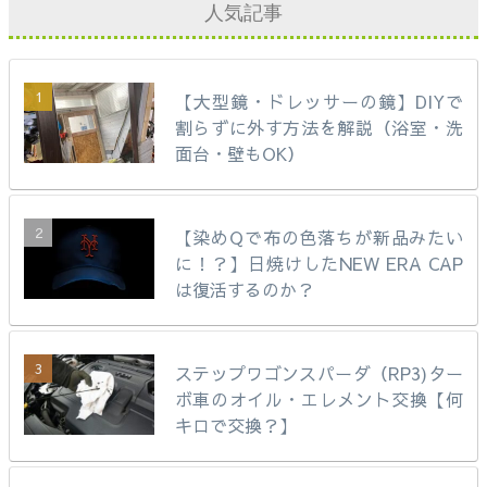
人気記事
【大型鏡・ドレッサーの鏡】DIYで
割らずに外す方法を解説（浴室・洗
面台・壁もOK）
【染めQで布の色落ちが新品みたい
に！？】日焼けしたNEW ERA CAP
は復活するのか？
ステップワゴンスパーダ（RP3)ター
ボ車のオイル・エレメント交換【何
キロで交換？】