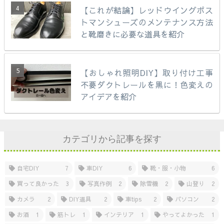
【これが結論】レッドウイングポス
トマンシューズのメンテナンス方法
と靴磨きに必要な道具を紹介
【おしゃれ照明DIY】取り付け工事
不要ダクトレールを黒に！色変えの
アイデアを紹介
カテゴリから記事を探す
自宅DIY
7
車DIY
6
靴・服・小物
6
買って良かった
3
写真作例
2
除雪機
2
山登り
2
カメラ
2
DIY道具
2
車tips
2
パソコン
2
お酒
1
筋トレ
1
インテリア
1
やってよかった
1