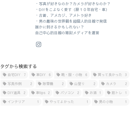
・写真が好きなのか？カメラが好きなのか？
・DIYをこよなく愛す（歴１０年自宅・車）
・古着、アメカジ、アメトラ好き
・男の趣味の世界観を超個人的目線で発信
誰かに刺さるかもしれない？
自己中心的目線の雑記メディアを運営
タグから検索する
自宅DIY
7
車DIY
6
靴・服・小物
6
買って良かった
3
写真作例
2
除雪機
2
山登り
2
カメラ
2
DIY道具
2
車tips
2
パソコン
2
お酒
1
筋トレ
1
インテリア
1
やってよかった
1
男の小物
1