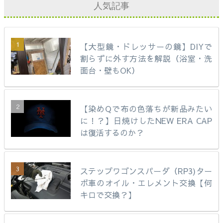
人気記事
【大型鏡・ドレッサーの鏡】DIYで
割らずに外す方法を解説（浴室・洗
面台・壁もOK）
【染めQで布の色落ちが新品みたい
に！？】日焼けしたNEW ERA CAP
は復活するのか？
ステップワゴンスパーダ（RP3)ター
ボ車のオイル・エレメント交換【何
キロで交換？】