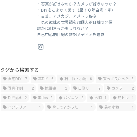
・写真が好きなのか？カメラが好きなのか？
・DIYをこよなく愛す（歴１０年自宅・車）
・古着、アメカジ、アメトラ好き
・男の趣味の世界観を超個人的目線で発信
誰かに刺さるかもしれない？
自己中心的目線の雑記メディアを運営
タグから検索する
自宅DIY
7
車DIY
6
靴・服・小物
6
買って良かった
3
写真作例
2
除雪機
2
山登り
2
カメラ
2
DIY道具
2
車tips
2
パソコン
2
お酒
1
筋トレ
1
インテリア
1
やってよかった
1
男の小物
1