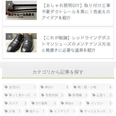
【おしゃれ照明DIY】取り付け工事
不要ダクトレールを黒に！色変えの
アイデアを紹介
【これが結論】レッドウイングポス
トマンシューズのメンテナンス方法
と靴磨きに必要な道具を紹介
カテゴリから記事を探す
自宅DIY
7
車DIY
6
靴・服・小物
6
買って良かった
3
写真作例
2
除雪機
2
山登り
2
カメラ
2
DIY道具
2
車tips
2
パソコン
2
お酒
1
筋トレ
1
インテリア
1
やってよかった
1