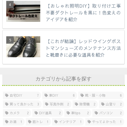
【おしゃれ照明DIY】取り付け工事
不要ダクトレールを黒に！色変えの
アイデアを紹介
【これが結論】レッドウイングポス
トマンシューズのメンテナンス方法
と靴磨きに必要な道具を紹介
カテゴリから記事を探す
自宅DIY
7
車DIY
6
靴・服・小物
6
買って良かった
3
写真作例
2
除雪機
2
山登り
2
カメラ
2
DIY道具
2
車tips
2
パソコン
2
お酒
1
筋トレ
1
インテリア
1
やってよかった
1