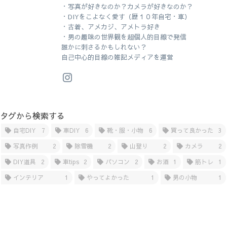
・写真が好きなのか？カメラが好きなのか？
・DIYをこよなく愛す（歴１０年自宅・車）
・古着、アメカジ、アメトラ好き
・男の趣味の世界観を超個人的目線で発信
誰かに刺さるかもしれない？
自己中心的目線の雑記メディアを運営
タグから検索する
自宅DIY
7
車DIY
6
靴・服・小物
6
買って良かった
3
写真作例
2
除雪機
2
山登り
2
カメラ
2
DIY道具
2
車tips
2
パソコン
2
お酒
1
筋トレ
1
インテリア
1
やってよかった
1
男の小物
1