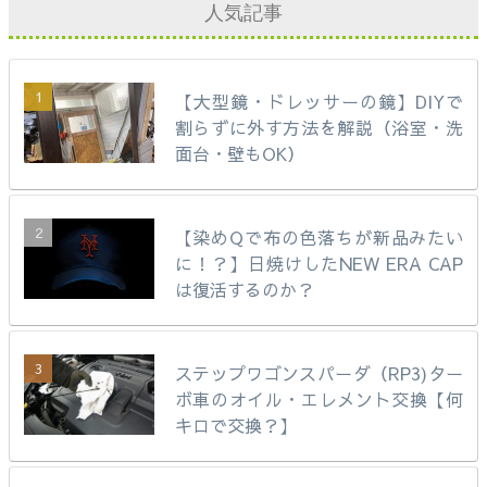
人気記事
【大型鏡・ドレッサーの鏡】DIYで
割らずに外す方法を解説（浴室・洗
面台・壁もOK）
【染めQで布の色落ちが新品みたい
に！？】日焼けしたNEW ERA CAP
は復活するのか？
ステップワゴンスパーダ（RP3)ター
ボ車のオイル・エレメント交換【何
キロで交換？】