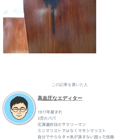
この記事を書いた人
高血圧なエディター
1977年産まれ
3児のパパ
北海道在住のサラリーマン
ミニマリストではなくマキシマリスト
自分でやらなきゃ気が済まない困った性格