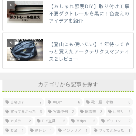
【おしゃれ照明DIY】取り付け工事
不要ダクトレールを黒に！色変えの
アイデアを紹介
【登山にも使いたい】１年待ってや
っと買えたアークテリクスマンティ
ス２レビュー
カテゴリから記事を探す
自宅DIY
7
車DIY
6
靴・服・小物
6
買って良かった
3
写真作例
2
除雪機
2
山登り
2
カメラ
2
DIY道具
2
車tips
2
パソコン
2
お酒
1
筋トレ
1
インテリア
1
やってよかった
1