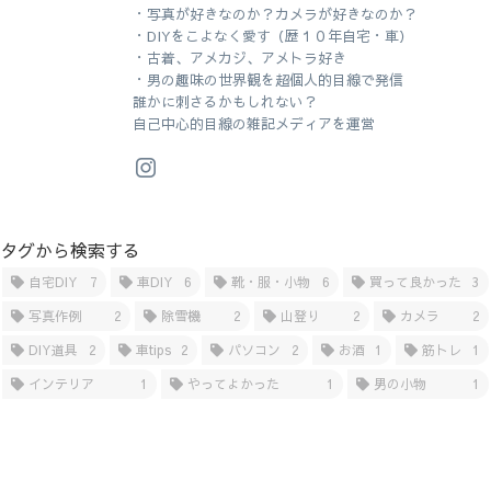
・写真が好きなのか？カメラが好きなのか？
・DIYをこよなく愛す（歴１０年自宅・車）
・古着、アメカジ、アメトラ好き
・男の趣味の世界観を超個人的目線で発信
誰かに刺さるかもしれない？
自己中心的目線の雑記メディアを運営
タグから検索する
自宅DIY
7
車DIY
6
靴・服・小物
6
買って良かった
3
写真作例
2
除雪機
2
山登り
2
カメラ
2
DIY道具
2
車tips
2
パソコン
2
お酒
1
筋トレ
1
インテリア
1
やってよかった
1
男の小物
1