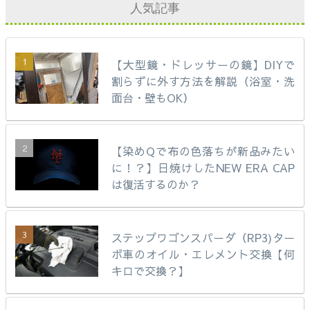
人気記事
【大型鏡・ドレッサーの鏡】DIYで
割らずに外す方法を解説（浴室・洗
面台・壁もOK）
【染めQで布の色落ちが新品みたい
に！？】日焼けしたNEW ERA CAP
は復活するのか？
ステップワゴンスパーダ（RP3)ター
ボ車のオイル・エレメント交換【何
キロで交換？】