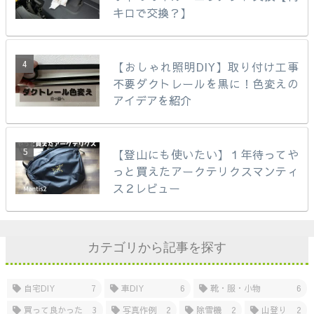
キロで交換？】
【おしゃれ照明DIY】取り付け工事
不要ダクトレールを黒に！色変えの
アイデアを紹介
【登山にも使いたい】１年待ってや
っと買えたアークテリクスマンティ
ス２レビュー
カテゴリから記事を探す
自宅DIY
7
車DIY
6
靴・服・小物
6
買って良かった
3
写真作例
2
除雪機
2
山登り
2