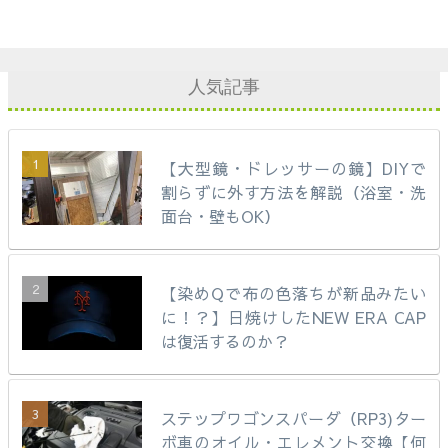
人気記事
【大型鏡・ドレッサーの鏡】DIYで
割らずに外す方法を解説（浴室・洗
面台・壁もOK）
【染めQで布の色落ちが新品みたい
に！？】日焼けしたNEW ERA CAP
は復活するのか？
ステップワゴンスパーダ（RP3)ター
ボ車のオイル・エレメント交換【何