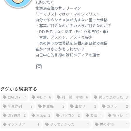
3児のパパ
北海道在住のサラリーマン
ミニマリストではなくマキシマリスト
自分でやらなきゃ気が済まない困った性格
・写真が好きなのか？カメラが好きなのか？
・DIYをこよなく愛す（歴１０年自宅・車）
・古着、アメカジ、アメトラ好き
・男の趣味の世界観を超個人的目線で発信
誰かに刺さるかもしれない？
自己中心的目線の雑記メディアを運営
タグから検索する
自宅DIY
7
車DIY
6
靴・服・小物
6
買って良かった
3
写真作例
2
除雪機
2
山登り
2
カメラ
2
DIY道具
2
車tips
2
パソコン
2
お酒
1
筋トレ
1
インテリア
1
やってよかった
1
男の小物
1