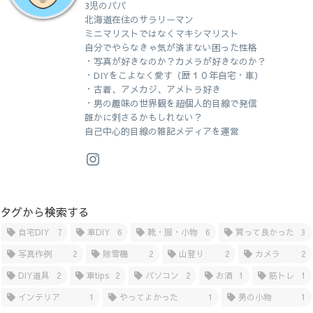
3児のパパ
北海道在住のサラリーマン
ミニマリストではなくマキシマリスト
自分でやらなきゃ気が済まない困った性格
・写真が好きなのか？カメラが好きなのか？
・DIYをこよなく愛す（歴１０年自宅・車）
・古着、アメカジ、アメトラ好き
・男の趣味の世界観を超個人的目線で発信
誰かに刺さるかもしれない？
自己中心的目線の雑記メディアを運営
タグから検索する
自宅DIY
7
車DIY
6
靴・服・小物
6
買って良かった
3
写真作例
2
除雪機
2
山登り
2
カメラ
2
DIY道具
2
車tips
2
パソコン
2
お酒
1
筋トレ
1
インテリア
1
やってよかった
1
男の小物
1