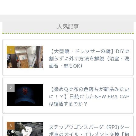
人気記事
【大型鏡・ドレッサーの鏡】DIYで
割らずに外す方法を解説（浴室・洗
面台・壁もOK）
【染めQで布の色落ちが新品みたい
に！？】日焼けしたNEW ERA CAP
は復活するのか？
ステップワゴンスパーダ（RP3)ター
ボ車のオイル・エレメント交換【何