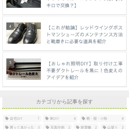
キロで交換？】
【これが結論】レッドウイングポス
トマンシューズのメンテナンス方法
と靴磨きに必要な道具を紹介
【おしゃれ照明DIY】取り付け工事
不要ダクトレールを黒に！色変えの
アイデアを紹介
カテゴリから記事を探す
自宅DIY
7
車DIY
6
靴・服・小物
6
買って良かった
3
写真作例
2
除雪機
2
山登り
2