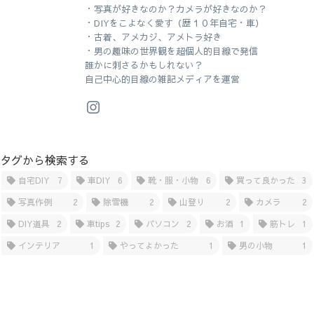
・写真が好きなのか？カメラが好きなのか？
・DIYをこよなく愛す（歴１０年自宅・車）
・古着、アメカジ、アメトラ好き
・男の趣味の世界観を超個人的目線で発信
誰かに刺さるかもしれない？
自己中心的目線の雑記メディアを運営
タグから検索する
自宅DIY
7
車DIY
6
靴・服・小物
6
買って良かった
3
写真作例
2
除雪機
2
山登り
2
カメラ
2
DIY道具
2
車tips
2
パソコン
2
お酒
1
筋トレ
1
インテリア
1
やってよかった
1
男の小物
1