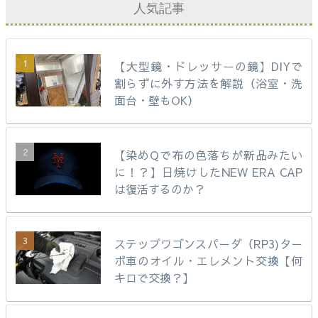
人気記事
【大型鏡・ドレッサーの鏡】DIYで
割らずに外す方法を解説（浴室・洗
面台・壁もOK）
【染めQで布の色落ちが新品みたい
に！？】日焼けしたNEW ERA CAP
は復活するのか？
ステップワゴンスパーダ（RP3)ター
ボ車のオイル・エレメント交換【何
キロで交換？】