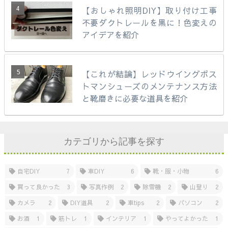
【おしゃれ照明DIY】取り付け工事
不要ダクトレールを黒に！色変えの
アイデアを紹介
【これが結論】レッドウイングポス
トマンシューズのメンテナンス方法
と靴磨きに必要な道具を紹介
カテゴリから記事を探す
自宅DIY
7
車DIY
6
靴・服・小物
6
買って良かった
3
写真作例
2
除雪機
2
山登り
2
カメラ
2
DIY道具
2
車tips
2
パソコン
2
お酒
1
筋トレ
1
インテリア
1
やってよかった
1