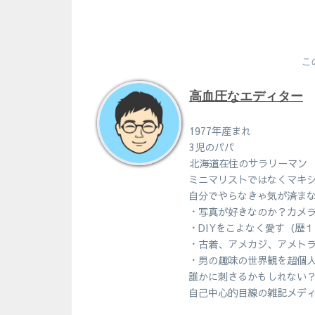
こ
高血圧なエディター
1977年産まれ
3児のパパ
北海道在住のサラリーマン
ミニマリストではなくマキ
自分でやらなきゃ気が済ま
・写真が好きなのか？カメ
・DIYをこよなく愛す（歴
・古着、アメカジ、アメト
・男の趣味の世界観を超個
誰かに刺さるかもしれない
自己中心的目線の雑記メデ