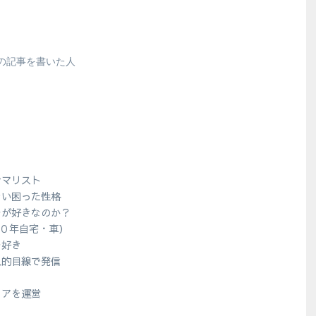
の記事を書いた人
シマリスト
ない困った性格
ラが好きなのか？
１０年自宅・車）
ラ好き
人的目線で発信
？
ィアを運営