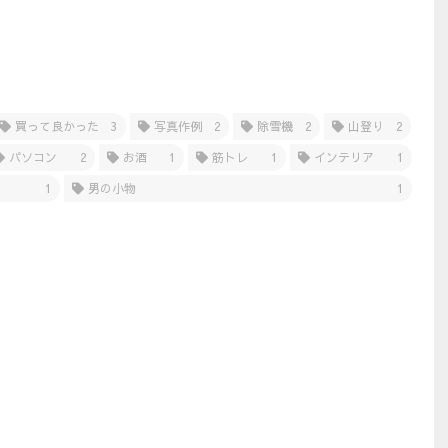
買って良かった
3
写真作例
2
除雪機
2
山登り
2
パソコン
2
お酒
1
筋トレ
1
インテリア
1
1
男の小物
1