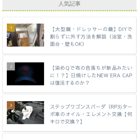
人気記事
【大型鏡・ドレッサーの鏡】DIYで
割らずに外す方法を解説（浴室・洗
面台・壁もOK）
【染めQで布の色落ちが新品みたい
に！？】日焼けしたNEW ERA CAP
は復活するのか？
ステップワゴンスパーダ（RP3)ター
ボ車のオイル・エレメント交換【何
キロで交換？】