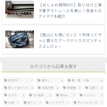
【おしゃれ照明DIY】取り付け工事
不要ダクトレールを黒に！色変えの
アイデアを紹介
【登山にも使いたい】１年待ってや
っと買えたアークテリクスマンティ
ス２レビュー
カテゴリから記事を探す
自宅DIY
7
車DIY
6
靴・服・小物
6
買って良かった
3
写真作例
2
除雪機
2
山登り
2
カメラ
2
DIY道具
2
車tips
2
パソコン
2
お酒
1
筋トレ
1
インテリア
1
やってよかった
1