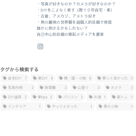
・写真が好きなのか？カメラが好きなのか？
・DIYをこよなく愛す（歴１０年自宅・車）
・古着、アメカジ、アメトラ好き
・男の趣味の世界観を超個人的目線で発信
誰かに刺さるかもしれない？
自己中心的目線の雑記メディアを運営
タグから検索する
自宅DIY
7
車DIY
6
靴・服・小物
6
買って良かった
3
写真作例
2
除雪機
2
山登り
2
カメラ
2
DIY道具
2
車tips
2
パソコン
2
お酒
1
筋トレ
1
インテリア
1
やってよかった
1
男の小物
1