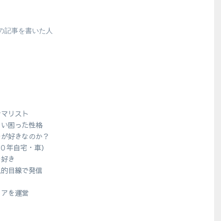
の記事を書いた人
シマリスト
ない困った性格
ラが好きなのか？
１０年自宅・車）
ラ好き
人的目線で発信
？
ィアを運営