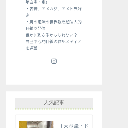
年自宅・車）
・古着、アメカジ、アメトラ好
き
・男の趣味の世界観を超個人的
目線で発信
誰かに刺さるかもしれない？
自己中心的目線の雑記メディア
を運営
人気記事
【大型鏡・ド