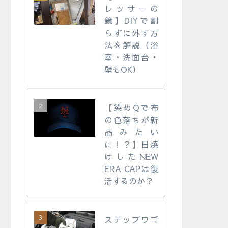
レッサーの
鏡】DIYで割
らずに外す方
法を解説（浴
室・洗面台・
壁もOK）
【染めQで布
の色落ちが新
品みたい
に！？】日焼
けしたNEW
ERA CAPは復
活するのか？
ステップワゴ