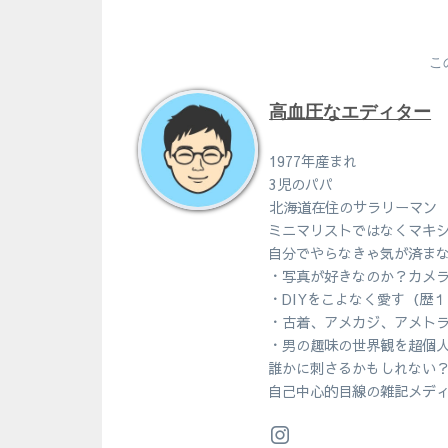
こ
高血圧なエディター
1977年産まれ
3児のパパ
北海道在住のサラリーマン
ミニマリストではなくマキ
自分でやらなきゃ気が済ま
・写真が好きなのか？カメ
・DIYをこよなく愛す（歴
・古着、アメカジ、アメト
・男の趣味の世界観を超個
誰かに刺さるかもしれない
自己中心的目線の雑記メデ