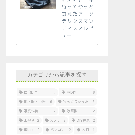
待ってやっと
買えたアーク
テリクスマン
ティス２レビ
ュー
カテゴリから記事を探す
自宅DIY
7
車DIY
6
靴・服・小物
6
買って良かった
3
写真作例
2
除雪機
2
山登り
2
カメラ
2
DIY道具
2
車tips
2
パソコン
2
お酒
1