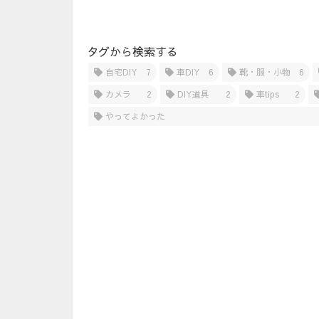
タグから検索する
自宅DIY
7
車DIY
6
靴・服・小物
6
カメラ
2
DIY道具
2
車tips
2
やってよかった