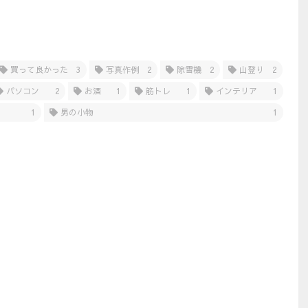
買って良かった
3
写真作例
2
除雪機
2
山登り
2
パソコン
2
お酒
1
筋トレ
1
インテリア
1
1
男の小物
1