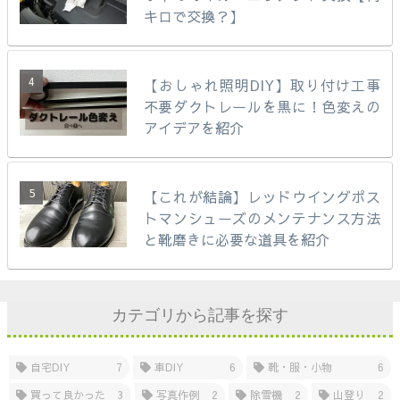
キロで交換？】
【おしゃれ照明DIY】取り付け工事
不要ダクトレールを黒に！色変えの
アイデアを紹介
【これが結論】レッドウイングポス
トマンシューズのメンテナンス方法
と靴磨きに必要な道具を紹介
カテゴリから記事を探す
自宅DIY
7
車DIY
6
靴・服・小物
6
買って良かった
3
写真作例
2
除雪機
2
山登り
2