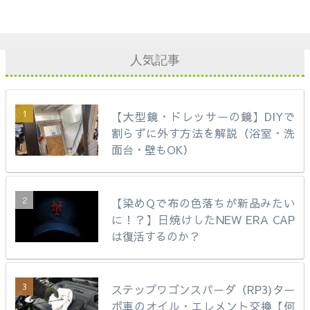
人気記事
【大型鏡・ドレッサーの鏡】DIYで
割らずに外す方法を解説（浴室・洗
面台・壁もOK）
【染めQで布の色落ちが新品みたい
に！？】日焼けしたNEW ERA CAP
は復活するのか？
ステップワゴンスパーダ（RP3)ター
ボ車のオイル・エレメント交換【何