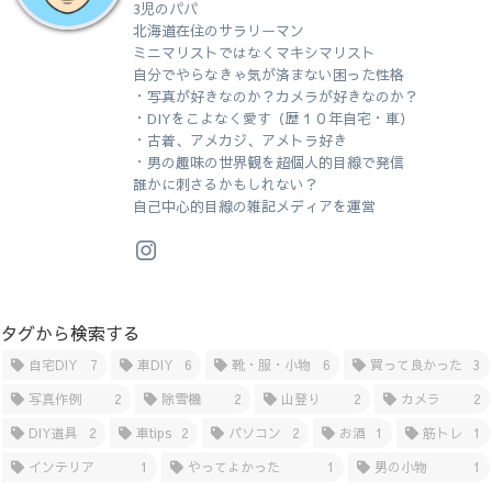
3児のパパ
北海道在住のサラリーマン
ミニマリストではなくマキシマリスト
自分でやらなきゃ気が済まない困った性格
・写真が好きなのか？カメラが好きなのか？
・DIYをこよなく愛す（歴１０年自宅・車）
・古着、アメカジ、アメトラ好き
・男の趣味の世界観を超個人的目線で発信
誰かに刺さるかもしれない？
自己中心的目線の雑記メディアを運営
タグから検索する
自宅DIY
7
車DIY
6
靴・服・小物
6
買って良かった
3
写真作例
2
除雪機
2
山登り
2
カメラ
2
DIY道具
2
車tips
2
パソコン
2
お酒
1
筋トレ
1
インテリア
1
やってよかった
1
男の小物
1