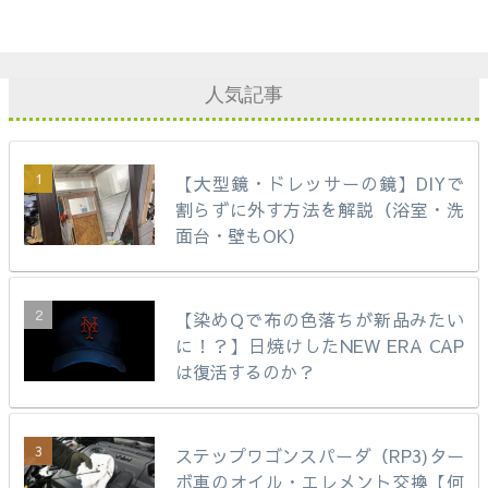
人気記事
【大型鏡・ドレッサーの鏡】DIYで
割らずに外す方法を解説（浴室・洗
面台・壁もOK）
【染めQで布の色落ちが新品みたい
に！？】日焼けしたNEW ERA CAP
は復活するのか？
ステップワゴンスパーダ（RP3)ター
ボ車のオイル・エレメント交換【何