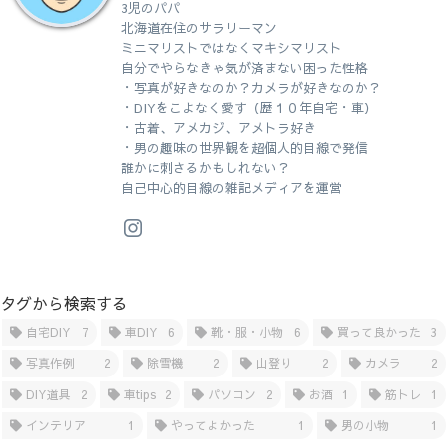
3児のパパ
北海道在住のサラリーマン
ミニマリストではなくマキシマリスト
自分でやらなきゃ気が済まない困った性格
・写真が好きなのか？カメラが好きなのか？
・DIYをこよなく愛す（歴１０年自宅・車）
・古着、アメカジ、アメトラ好き
・男の趣味の世界観を超個人的目線で発信
誰かに刺さるかもしれない？
自己中心的目線の雑記メディアを運営
タグから検索する
自宅DIY
7
車DIY
6
靴・服・小物
6
買って良かった
3
写真作例
2
除雪機
2
山登り
2
カメラ
2
DIY道具
2
車tips
2
パソコン
2
お酒
1
筋トレ
1
インテリア
1
やってよかった
1
男の小物
1