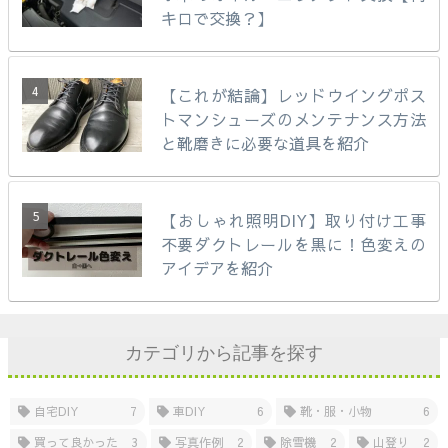
キロで交換？】
【これが結論】レッドウイングポス
トマンシューズのメンテナンス方法
と靴磨きに必要な道具を紹介
【おしゃれ照明DIY】取り付け工事
不要ダクトレールを黒に！色変えの
アイデアを紹介
カテゴリから記事を探す
自宅DIY
7
車DIY
6
靴・服・小物
6
買って良かった
3
写真作例
2
除雪機
2
山登り
2