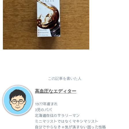
この記事を書いた人
高血圧なエディター
1977年産まれ
3児のパパ
北海道在住のサラリーマン
ミニマリストではなくマキシマリスト
自分でやらなきゃ気が済まない困った性格