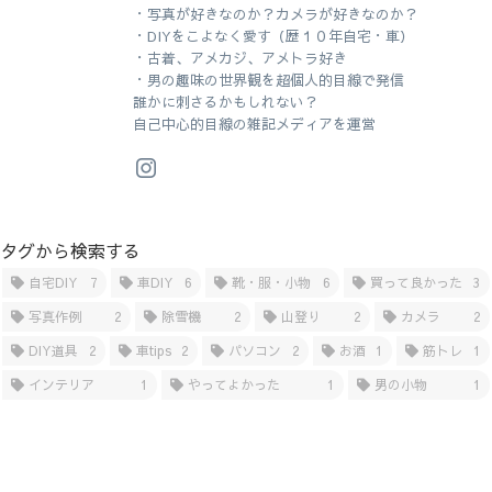
・写真が好きなのか？カメラが好きなのか？
・DIYをこよなく愛す（歴１０年自宅・車）
・古着、アメカジ、アメトラ好き
・男の趣味の世界観を超個人的目線で発信
誰かに刺さるかもしれない？
自己中心的目線の雑記メディアを運営
タグから検索する
自宅DIY
7
車DIY
6
靴・服・小物
6
買って良かった
3
写真作例
2
除雪機
2
山登り
2
カメラ
2
DIY道具
2
車tips
2
パソコン
2
お酒
1
筋トレ
1
インテリア
1
やってよかった
1
男の小物
1