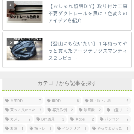
【おしゃれ照明DIY】取り付け工事
不要ダクトレールを黒に！色変えの
アイデアを紹介
【登山にも使いたい】１年待ってや
っと買えたアークテリクスマンティ
ス２レビュー
カテゴリから記事を探す
自宅DIY
7
車DIY
6
靴・服・小物
6
買って良かった
3
写真作例
2
除雪機
2
山登り
2
カメラ
2
DIY道具
2
車tips
2
パソコン
2
お酒
1
筋トレ
1
インテリア
1
やってよかった
1