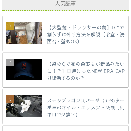
人気記事
【大型鏡・ドレッサーの鏡】DIYで
割らずに外す方法を解説（浴室・洗
面台・壁もOK）
【染めQで布の色落ちが新品みたい
に！？】日焼けしたNEW ERA CAP
は復活するのか？
ステップワゴンスパーダ（RP3)ター
ボ車のオイル・エレメント交換【何
キロで交換？】