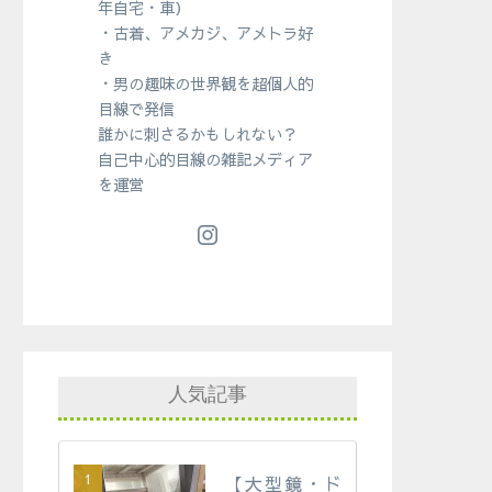
年自宅・車）
・古着、アメカジ、アメトラ好
き
・男の趣味の世界観を超個人的
目線で発信
誰かに刺さるかもしれない？
自己中心的目線の雑記メディア
を運営
人気記事
【大型鏡・ド