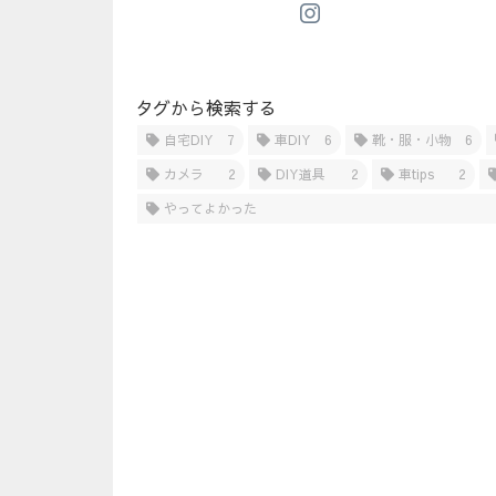
タグから検索する
自宅DIY
7
車DIY
6
靴・服・小物
6
カメラ
2
DIY道具
2
車tips
2
やってよかった