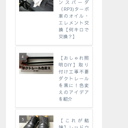
ンスパーダ
（RP3)ターボ
車のオイル・
エレメント交
換【何キロで
交換？】
【おしゃれ照
明DIY】取り
付け工事不要
ダクトレール
を黒に！色変
えのアイデア
を紹介
【これが結
論】レッドウ