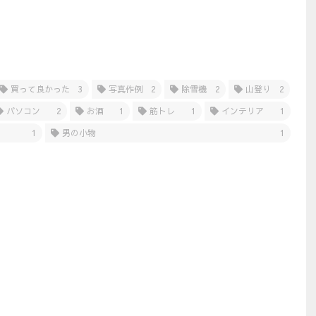
買って良かった
3
写真作例
2
除雪機
2
山登り
2
パソコン
2
お酒
1
筋トレ
1
インテリア
1
1
男の小物
1