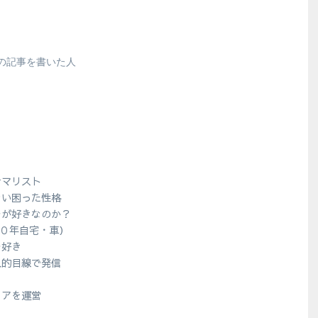
の記事を書いた人
シマリスト
ない困った性格
ラが好きなのか？
１０年自宅・車）
ラ好き
人的目線で発信
？
ィアを運営