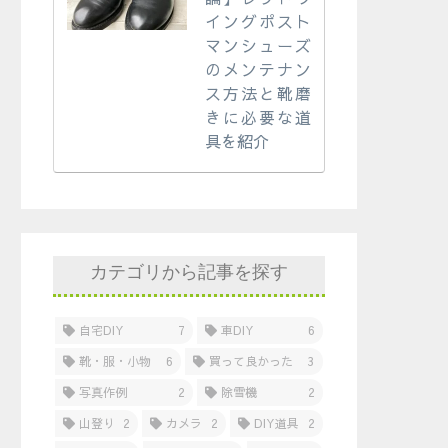
イングポスト
マンシューズ
のメンテナン
ス方法と靴磨
きに必要な道
具を紹介
カテゴリから記事を探す
自宅DIY
7
車DIY
6
靴・服・小物
6
買って良かった
3
写真作例
2
除雪機
2
山登り
2
カメラ
2
DIY道具
2