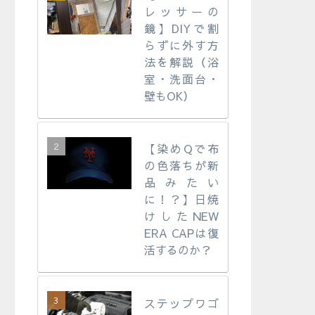
レッサーの
鏡】DIYで割
らずに外す方
法を解説（浴
室・洗面台・
壁もOK）
【染めQで布
の色落ちが新
品みたい
に！？】日焼
けしたNEW
ERA CAPは復
活するのか？
ステップワゴ