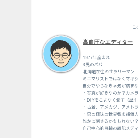
こ
高血圧なエディター
1977年産まれ
3児のパパ
北海道在住のサラリーマン
ミニマリストではなくマキ
自分でやらなきゃ気が済ま
・写真が好きなのか？カメ
・DIYをこよなく愛す（歴
・古着、アメカジ、アメト
・男の趣味の世界観を超個
誰かに刺さるかもしれない
自己中心的目線の雑記メデ