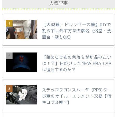
人気記事
【大型鏡・ドレッサーの鏡】DIYで
割らずに外す方法を解説（浴室・洗
面台・壁もOK）
【染めQで布の色落ちが新品みたい
に！？】日焼けしたNEW ERA CAP
は復活するのか？
ステップワゴンスパーダ（RP3)ター
ボ車のオイル・エレメント交換【何
キロで交換？】