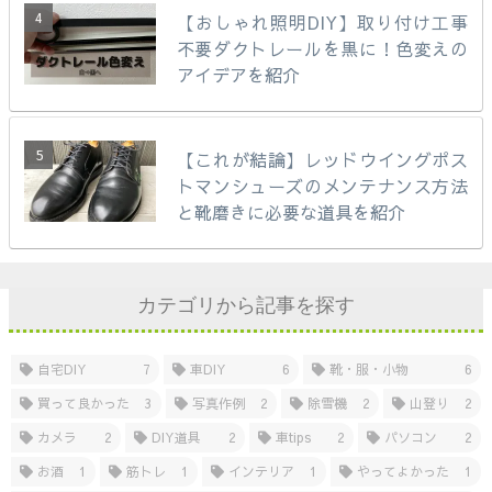
【おしゃれ照明DIY】取り付け工事
不要ダクトレールを黒に！色変えの
アイデアを紹介
【これが結論】レッドウイングポス
トマンシューズのメンテナンス方法
と靴磨きに必要な道具を紹介
カテゴリから記事を探す
自宅DIY
7
車DIY
6
靴・服・小物
6
買って良かった
3
写真作例
2
除雪機
2
山登り
2
カメラ
2
DIY道具
2
車tips
2
パソコン
2
お酒
1
筋トレ
1
インテリア
1
やってよかった
1