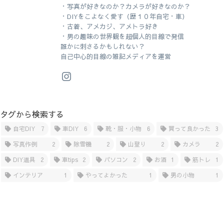
・写真が好きなのか？カメラが好きなのか？
・DIYをこよなく愛す（歴１０年自宅・車）
・古着、アメカジ、アメトラ好き
・男の趣味の世界観を超個人的目線で発信
誰かに刺さるかもしれない？
自己中心的目線の雑記メディアを運営
タグから検索する
自宅DIY
7
車DIY
6
靴・服・小物
6
買って良かった
3
写真作例
2
除雪機
2
山登り
2
カメラ
2
DIY道具
2
車tips
2
パソコン
2
お酒
1
筋トレ
1
インテリア
1
やってよかった
1
男の小物
1