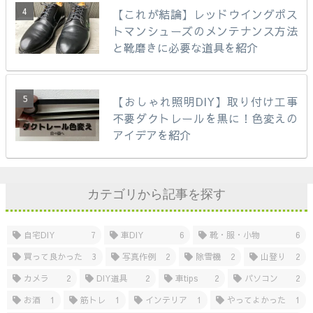
【これが結論】レッドウイングポス
トマンシューズのメンテナンス方法
と靴磨きに必要な道具を紹介
【おしゃれ照明DIY】取り付け工事
不要ダクトレールを黒に！色変えの
アイデアを紹介
カテゴリから記事を探す
自宅DIY
7
車DIY
6
靴・服・小物
6
買って良かった
3
写真作例
2
除雪機
2
山登り
2
カメラ
2
DIY道具
2
車tips
2
パソコン
2
お酒
1
筋トレ
1
インテリア
1
やってよかった
1