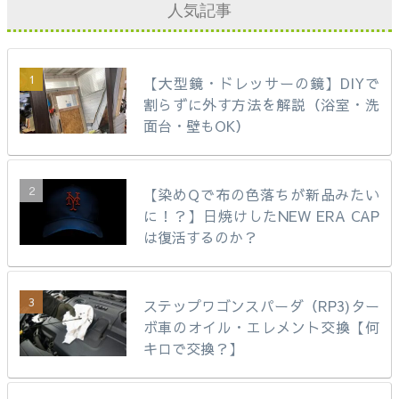
人気記事
【大型鏡・ドレッサーの鏡】DIYで
割らずに外す方法を解説（浴室・洗
面台・壁もOK）
【染めQで布の色落ちが新品みたい
に！？】日焼けしたNEW ERA CAP
は復活するのか？
ステップワゴンスパーダ（RP3)ター
ボ車のオイル・エレメント交換【何
キロで交換？】