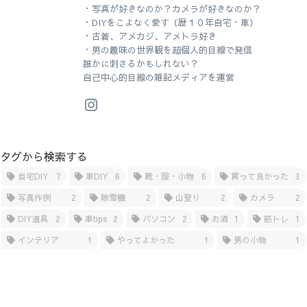
・写真が好きなのか？カメラが好きなのか？
・DIYをこよなく愛す（歴１０年自宅・車）
・古着、アメカジ、アメトラ好き
・男の趣味の世界観を超個人的目線で発信
誰かに刺さるかもしれない？
自己中心的目線の雑記メディアを運営
タグから検索する
自宅DIY
7
車DIY
6
靴・服・小物
6
買って良かった
3
写真作例
2
除雪機
2
山登り
2
カメラ
2
DIY道具
2
車tips
2
パソコン
2
お酒
1
筋トレ
1
インテリア
1
やってよかった
1
男の小物
1