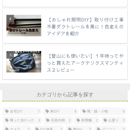
【おしゃれ照明DIY】取り付け工事
不要ダクトレールを黒に！色変えの
アイデアを紹介
【登山にも使いたい】１年待ってや
っと買えたアークテリクスマンティ
ス２レビュー
カテゴリから記事を探す
自宅DIY
7
車DIY
6
靴・服・小物
6
買って良かった
3
写真作例
2
除雪機
2
山登り
2
カメラ
2
DIY道具
2
車tips
2
パソコン
2