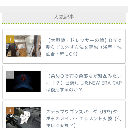
人気記事
【大型鏡・ドレッサーの鏡】DIYで
割らずに外す方法を解説（浴室・洗
面台・壁もOK）
【染めQで布の色落ちが新品みたい
に！？】日焼けしたNEW ERA CAP
は復活するのか？
ステップワゴンスパーダ（RP3)ター
ボ車のオイル・エレメント交換【何
キロで交換？】