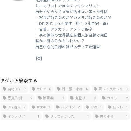
北海道在住のサラリーマン
ミニマリストではなくマキシマリスト
自分でやらなきゃ気が済まない困った性格
・写真が好きなのか？カメラが好きなのか？
・DIYをこよなく愛す（歴１０年自宅・車）
・古着、アメカジ、アメトラ好き
・男の趣味の世界観を超個人的目線で発信
誰かに刺さるかもしれない？
自己中心的目線の雑記メディアを運営
タグから検索する
自宅DIY
7
車DIY
6
靴・服・小物
6
買って良かった
3
写真作例
2
除雪機
2
山登り
2
カメラ
2
DIY道具
2
車tips
2
パソコン
2
お酒
1
筋トレ
1
インテリア
1
やってよかった
1
男の小物
1