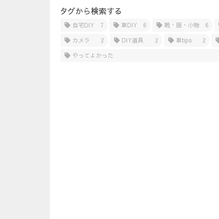
タグから検索する
自宅DIY
7
車DIY
6
靴・服・小物
6
カメラ
2
DIY道具
2
車tips
2
やってよかった