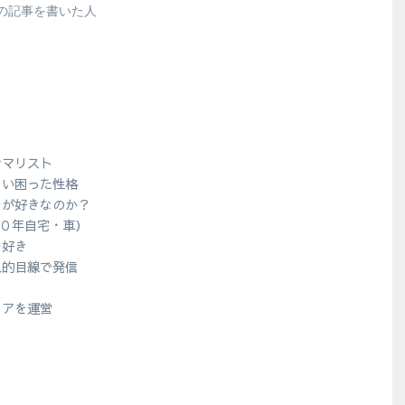
の記事を書いた人
シマリスト
ない困った性格
ラが好きなのか？
１０年自宅・車）
ラ好き
人的目線で発信
？
ィアを運営