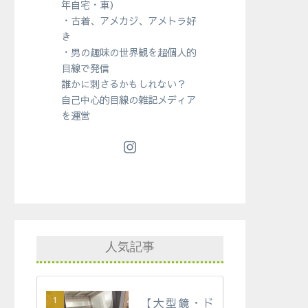
年自宅・車）
・古着、アメカジ、アメトラ好
き
・男の趣味の世界観を超個人的
目線で発信
誰かに刺さるかもしれない？
自己中心的目線の雑記メディア
を運営
人気記事
【大型鏡・ド