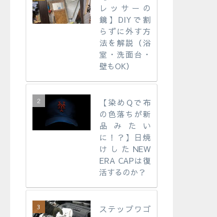
レッサーの
鏡】DIYで割
らずに外す方
法を解説（浴
室・洗面台・
壁もOK）
【染めQで布
の色落ちが新
品みたい
に！？】日焼
けしたNEW
ERA CAPは復
活するのか？
ステップワゴ