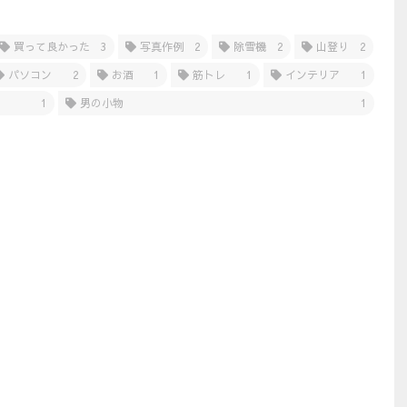
買って良かった
3
写真作例
2
除雪機
2
山登り
2
パソコン
2
お酒
1
筋トレ
1
インテリア
1
1
男の小物
1