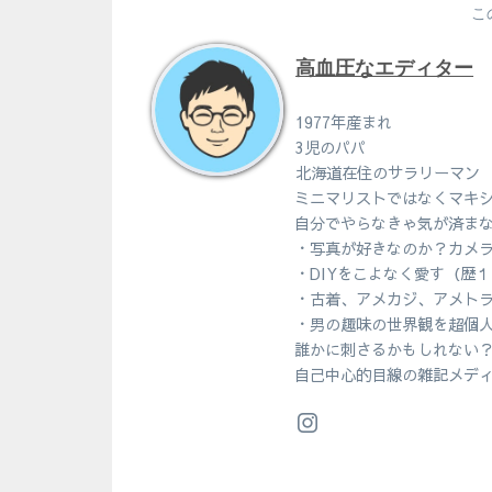
こ
高血圧なエディター
1977年産まれ
3児のパパ
北海道在住のサラリーマン
ミニマリストではなくマキ
自分でやらなきゃ気が済ま
・写真が好きなのか？カメ
・DIYをこよなく愛す（歴
・古着、アメカジ、アメト
・男の趣味の世界観を超個
誰かに刺さるかもしれない
自己中心的目線の雑記メデ