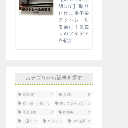
明DIY】取り
付け工事不要
ダクトレール
を黒に！色変
えのアイデア
を紹介
カテゴリから記事を探す
自宅DIY
7
車DIY
6
靴・服・小物
6
買って良かった
3
写真作例
2
除雪機
2
山登り
2
カメラ
2
DIY道具
2