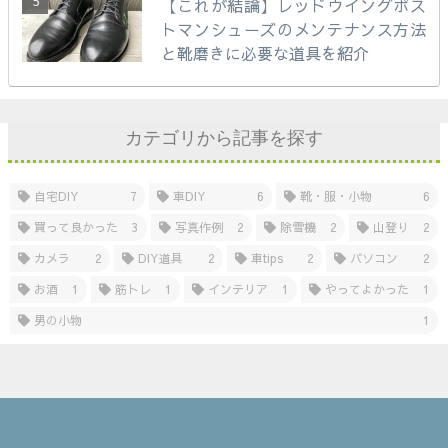
【これが結論】レッドウイングポス
トマンシューズのメンテナンス方法
と靴磨きに必要な道具を紹介
カテゴリから記事を探す
自宅DIY
7
車DIY
6
靴・服・小物
6
買って良かった
3
写真作例
2
除雪機
2
山登り
2
カメラ
2
DIY道具
2
車tips
2
パソコン
2
お酒
1
筋トレ
1
インテリア
1
やってよかった
1
男の小物
1