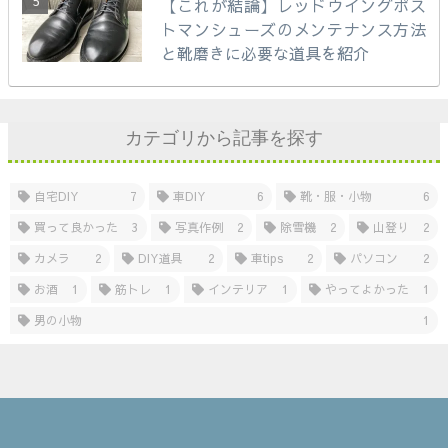
【これが結論】レッドウイングポス
トマンシューズのメンテナンス方法
と靴磨きに必要な道具を紹介
カテゴリから記事を探す
自宅DIY
7
車DIY
6
靴・服・小物
6
買って良かった
3
写真作例
2
除雪機
2
山登り
2
カメラ
2
DIY道具
2
車tips
2
パソコン
2
お酒
1
筋トレ
1
インテリア
1
やってよかった
1
男の小物
1