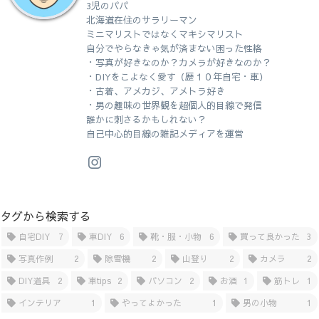
3児のパパ
北海道在住のサラリーマン
ミニマリストではなくマキシマリスト
自分でやらなきゃ気が済まない困った性格
・写真が好きなのか？カメラが好きなのか？
・DIYをこよなく愛す（歴１０年自宅・車）
・古着、アメカジ、アメトラ好き
・男の趣味の世界観を超個人的目線で発信
誰かに刺さるかもしれない？
自己中心的目線の雑記メディアを運営
タグから検索する
自宅DIY
7
車DIY
6
靴・服・小物
6
買って良かった
3
写真作例
2
除雪機
2
山登り
2
カメラ
2
DIY道具
2
車tips
2
パソコン
2
お酒
1
筋トレ
1
インテリア
1
やってよかった
1
男の小物
1