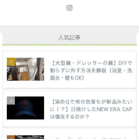
人気記事
【大型鏡・ドレッサーの鏡】DIYで
割らずに外す方法を解説（浴室・洗
面台・壁もOK）
【染めQで布の色落ちが新品みたい
に！？】日焼けしたNEW ERA CAP
は復活するのか？