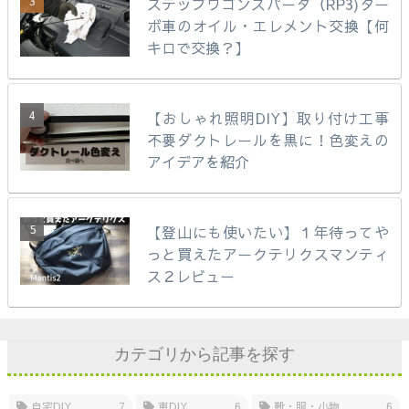
ステップワゴンスパーダ（RP3)ター
ボ車のオイル・エレメント交換【何
キロで交換？】
【おしゃれ照明DIY】取り付け工事
不要ダクトレールを黒に！色変えの
アイデアを紹介
【登山にも使いたい】１年待ってや
っと買えたアークテリクスマンティ
ス２レビュー
カテゴリから記事を探す
自宅DIY
7
車DIY
6
靴・服・小物
6