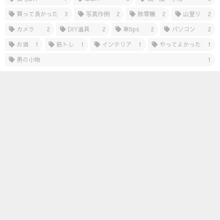
買って良かった
3
写真作例
2
除雪機
2
山登り
2
カメラ
2
DIY道具
2
車tips
2
パソコン
2
お酒
1
筋トレ
1
インテリア
1
やってよかった
1
男の小物
1