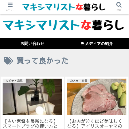
メニュー
検索
お問い合わせ
当メディアの紹介
買って良かった
カメラ・家電
カメラ・家電
【古い家電も最新になる】
【お肉が泣くほど美味しく
スマートプラグの使い方と
なる】アイリスオーヤマの