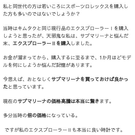
私と同世代の方は若いころにスポーツロレックスを購入し
た方も多いのではないでしょうか？
当時はキムタクと同じ現行品のエクスプローラーⅠを購入
しようと思ったが、天邪鬼な私は、サブマリーナと悩んだ
末、
エクスプローラーⅡを購入
しました。
お金が溜まってから、購入するに至るまで、1か月ほどモデ
ルを何にしようか悩んだ記憶があります。
今思えば、おとなしく
サブマリーナを買っておけば良かっ
た
と思っています。
現在の
サブマリーナの価格高騰は本当に驚き
ます。
多分当時の
倍の価格
になっている。
ですが私のエクスプローラーⅡも本当に良い時計です。