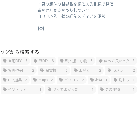
・男の趣味の世界観を超個人的目線で発信
誰かに刺さるかもしれない？
自己中心的目線の雑記メディアを運営
タグから検索する
自宅DIY
7
車DIY
6
靴・服・小物
6
買って良かった
3
写真作例
2
除雪機
2
山登り
2
カメラ
2
DIY道具
2
車tips
2
パソコン
2
お酒
1
筋トレ
1
インテリア
1
やってよかった
1
男の小物
1