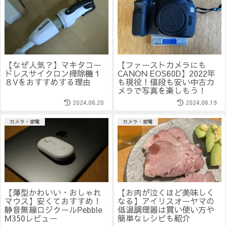
【なぜ人気？】マキタコー
【ファーストカメラにも
ドレスサイクロン掃除機１
CANON EOS60D】2022年
８Vをおすすめする理由
も現役！値段も安い中古カ
メラで写真を楽しもう！
2024.06.20
2024.06.19
カメラ・家電
カメラ・家電
【薄型かわいい・おしゃれ
【お肉が泣くほど美味しく
マウス】安くておすすめ！
なる】アイリスオーヤマの
静音無線ロジクールPebble
低温調理器は買い使い方や
M350レビュー
簡単なレシピも紹介