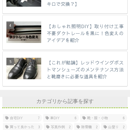
キロで交換？】
【おしゃれ照明DIY】取り付け工事
不要ダクトレールを黒に！色変えの
アイデアを紹介
【これが結論】レッドウイングポス
トマンシューズのメンテナンス方法
と靴磨きに必要な道具を紹介
カテゴリから記事を探す
自宅DIY
7
車DIY
6
靴・服・小物
6
買って良かった
3
写真作例
2
除雪機
2
山登り
2