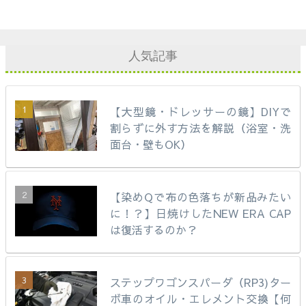
人気記事
【大型鏡・ドレッサーの鏡】DIYで
割らずに外す方法を解説（浴室・洗
面台・壁もOK）
【染めQで布の色落ちが新品みたい
に！？】日焼けしたNEW ERA CAP
は復活するのか？
ステップワゴンスパーダ（RP3)ター
ボ車のオイル・エレメント交換【何