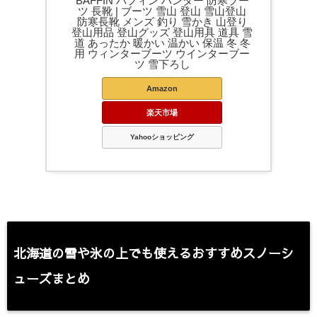
BAFFIN バフィン ハンター 防寒ブー
ツ 長靴 | ブーツ 雪山 登山 雪山登山
防寒長靴 メンズ 釣り 雪かき 山登り
登山用品 登山グッズ 登山用具 道具 雪
道 あったか 暖かい 温かい 保温 冬 冬
用 ウィンターブーツ ウインターブー
ツ 雪下ろし
Amazon
楽天市場
Yahooショッピング
北海道の雪や氷の上でも使えるおすすめスノーシ
ューズまとめ