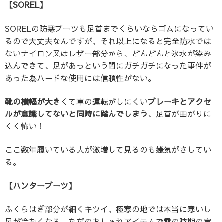
【SOREL】
SORELの防寒ブーツも足首までくらいならゴムになってい
るので大丈夫なんですが、それ以上になると完全防水では
ないナイロン又はレザー部分から、どんどんと氷水が染み
込んできて、足があっという間にガチガチになった事件が
あった為ハードな使用には信頼性がない。
靴の横幅が大き
くて車の運転がしにくい
ブレーキとアクセ
ルが意識してないと同時に踏んでしまう
、足首が曲がりに
くく怖い！
ここ数年履いている人が激増して見るのも嫌気がさしてい
る。
【ハンターブーツ】
ふくらはぎ部分が細くキツイ、極寒の地では本当に寒いし
足が冷たくなる、ただのおしゃれアイテムで雪の時期の実