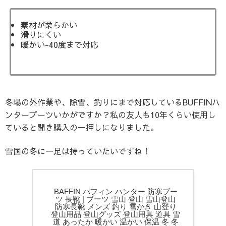
素材が柔らかい
滑りにくい
暖かい-40度まで対応
冬場の外作業や、除雪、釣りにまで対応しているBUFFINハ
ンターブーツいかがですか？私の友人も10年くらい使用し
ていると聞き購入の一押しになりました。
雪国の冬に一足は持っていたいですね！
BAFFIN バフィン ハンター 防寒ブー
ツ 長靴 | ブーツ 雪山 登山 雪山登山
防寒長靴 メンズ 釣り 雪かき 山登り
登山用品 登山グッズ 登山用具 道具 雪
道 あったか 暖かい 温かい 保温 冬 冬