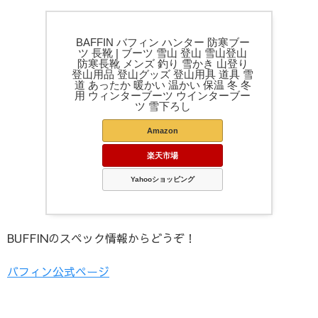
BAFFIN バフィン ハンター 防寒ブー
ツ 長靴 | ブーツ 雪山 登山 雪山登山
防寒長靴 メンズ 釣り 雪かき 山登り
登山用品 登山グッズ 登山用具 道具 雪
道 あったか 暖かい 温かい 保温 冬 冬
用 ウィンターブーツ ウインターブー
ツ 雪下ろし
Amazon
楽天市場
Yahooショッピング
BUFFINのスペック情報からどうぞ！
バフィン公式ページ