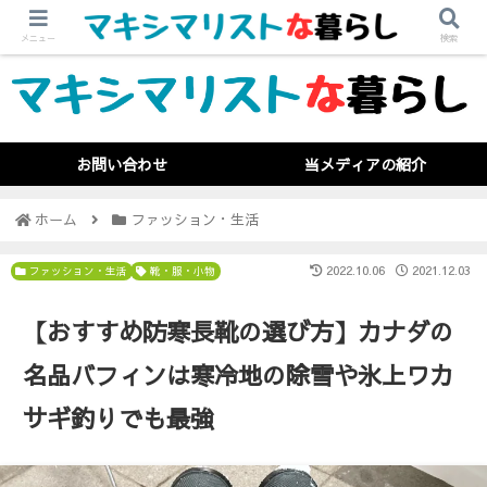
メニュー
検索
お問い合わせ
当メディアの紹介
ホーム
ファッション・生活
2022.10.06
2021.12.03
ファッション・生活
靴・服・小物
【おすすめ防寒長靴の選び方】カナダの
名品バフィンは寒冷地の除雪や氷上ワカ
サギ釣りでも最強